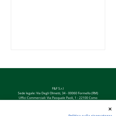
F&F S.r.l
Sede legale: Via Degli Olmetti, 34 - 00060 Formello (RM)
Uffici Commerciali: Via Pasquale Paoli, 1 - 22100 Como
Telefono +39 031 525522 - info@fefsrl.eu
C.F./P. IVA 05876691006 - REA RM-932996 - Registro delle
imprese di Roma
Politica sulla riservatezza