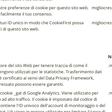
stre preferenze di cookie per questo sito web.
migliocres.
e facilmente il tuo consenso.
 tuo ID unico in modo che CookieFirst possa
migliocres.
ici di questo sito web.
N
tore del sito Web per tenere traccia di come il
.m
 vengono utilizzati per le statistiche. Trasferimento dati
è certificato ai sensi del Data Privacy Framework,
eressato possono essere garantiti.
cookie _gat di Google Analytics. Viene utilizzato per
.m
b ad alto traffico. Il cookie è impostato dal codice di
ontiene l'ID univoco dell'account di monitoraggio o del
_gat_UA viene in genere utilizzato per limitare il tasso di