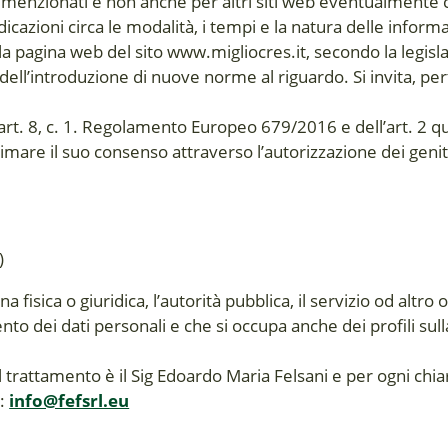
a menzionati e non anche per altri siti web eventualmente co
azioni circa le modalità, i tempi e la natura delle informa
a pagina web del sito www.migliocres.it, secondo la legisl
ell’introduzione di nuove norme al riguardo. Si invita, per
l’art. 8, c. 1. Regolamento Europeo 679/2016 e dell’art. 2 
mare il suo consenso attraverso l’autorizzazione dei genitor
i
)
ona fisica o giuridica, l’autorità pubblica, il servizio od al
to dei dati personali e che si occupa anche dei profili sulla 
l trattamento è il Sig Edoardo Maria Felsani e per ogni chiar
l:
info@fefsrl.eu