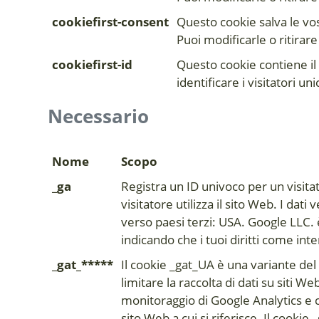
cookiefirst-consent
Questo cookie salva le vo
Puoi modificarle o ritirar
cookiefirst-id
Questo cookie contiene il
identificare i visitatori un
Necessario
Nome
Scopo
_ga
Registra un ID univoco per un visita
visitatore utilizza il sito Web. I dati
verso paesi terzi: USA. Google LLC. 
indicando che i tuoi diritti come int
_gat_*****
Il cookie _gat_UA è una variante del 
limitare la raccolta di dati su siti We
monitoraggio di Google Analytics e c
sito Web a cui si riferisce. Il cookie 