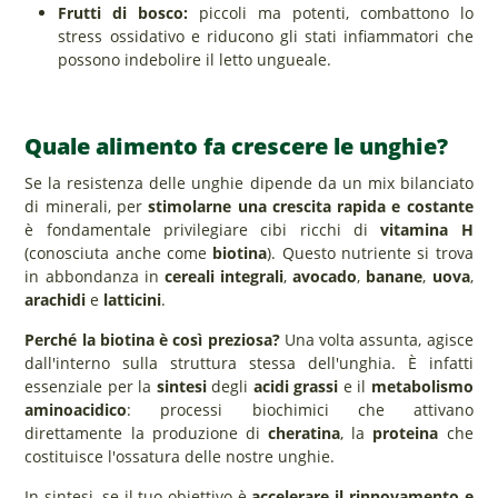
Frutti di bosco:
piccoli ma potenti, combattono lo
stress ossidativo e riducono gli stati infiammatori che
possono indebolire il letto ungueale.
Quale alimento fa crescere le unghie?
Se la resistenza delle unghie dipende da un mix bilanciato
di minerali, per
stimolarne una crescita rapida e costante
è fondamentale privilegiare cibi ricchi di
vitamina H
(conosciuta anche come
biotina
). Questo nutriente si trova
in abbondanza in
cereali integrali
,
avocado
,
banane
,
uova
,
arachidi
e
latticini
.
Perché la biotina è così preziosa?
Una volta assunta, agisce
dall'interno sulla struttura stessa dell'unghia. È infatti
essenziale per la
sintesi
degli
acidi grassi
e il
metabolismo
aminoacidico
: processi biochimici che attivano
direttamente la produzione di
cheratina
, la
proteina
che
costituisce l'ossatura delle nostre unghie.
In sintesi, se il tuo obiettivo è
accelerare il rinnovamento e