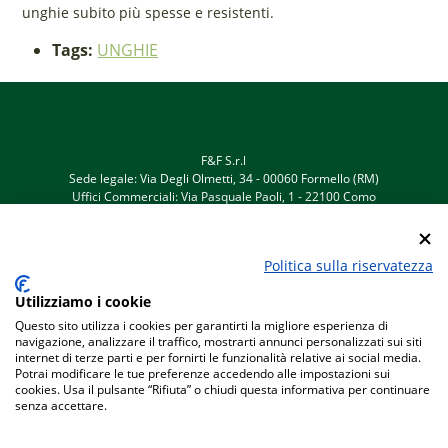
unghie subito più spesse e resistenti.
Tags:
UNGHIE
F&F S.r.l
Sede legale: Via Degli Olmetti, 34 - 00060 Formello (RM)
Uffici Commerciali: Via Pasquale Paoli, 1 - 22100 Como
Telefono +39 031 525522 - info@fefsrl.eu
C.F./P. IVA 05876691006 - REA RM-932996 - Registro delle
imprese di Roma
Politica sulla riservatezza
Capitale sociale e quota versata Euro 10.200,00
Utilizziamo i cookie
Questo sito utilizza i cookies per garantirti la migliore esperienza di
navigazione, analizzare il traffico, mostrarti annunci personalizzati sui siti
Copyright © 2023 Tutti i diritti riservati.
internet di terze parti e per fornirti le funzionalità relative ai social media.
Note legali
|
Termini e condizioni di vendita
|
Dichiarazione di
Potrai modificare le tue preferenze accedendo alle impostazioni sui
accessibilità
cookies. Usa il pulsante “Rifiuta” o chiudi questa informativa per continuare
Powered by
T Studio
senza accettare.