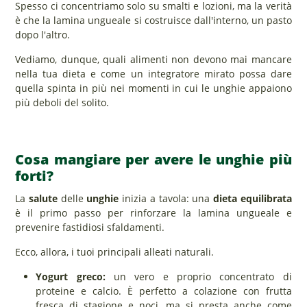
Spesso ci concentriamo solo su smalti e lozioni, ma la verità
è che la lamina ungueale si costruisce dall'interno, un pasto
dopo l'altro.
Vediamo, dunque, quali alimenti non devono mai mancare
nella tua dieta e come un integratore mirato possa dare
quella spinta in più nei momenti in cui le unghie appaiono
più deboli del solito.
Cosa mangiare per avere le unghie più
forti?
La
salute
delle
unghie
inizia a tavola: una
dieta equilibrata
è il primo passo per rinforzare la lamina ungueale e
prevenire fastidiosi sfaldamenti.
Ecco, allora, i tuoi principali alleati naturali.
Yogurt greco:
un vero e proprio concentrato di
proteine e calcio. È perfetto a colazione con frutta
fresca di stagione e noci, ma si presta anche come