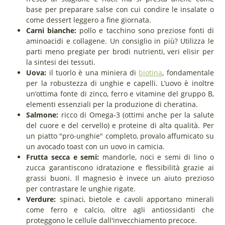
base per preparare salse con cui condire le insalate o
come dessert leggero a fine giornata.
Carni bianche:
pollo e tacchino sono preziose fonti di
aminoacidi e collagene. Un consiglio in più? Utilizza le
parti meno pregiate per brodi nutrienti, veri elisir per
la sintesi dei tessuti.
Uova:
il tuorlo è una miniera di
biotina
, fondamentale
per la robustezza di unghie e capelli. L’uovo è inoltre
un’ottima fonte di zinco, ferro e vitamine del gruppo B,
elementi essenziali per la produzione di cheratina.
Salmone:
ricco di Omega-3 (ottimi anche per la salute
del cuore e del cervello) e proteine di alta qualità. Per
un piatto "pro-unghie" completo, provalo affumicato su
un avocado toast con un uovo in camicia.
Frutta secca e semi:
mandorle, noci e semi di lino o
zucca garantiscono idratazione e flessibilità grazie ai
grassi buoni. Il magnesio è invece un aiuto prezioso
per contrastare le unghie rigate.
Verdure:
spinaci, bietole e cavoli apportano minerali
come ferro e calcio, oltre agli antiossidanti che
proteggono le cellule dall'invecchiamento precoce.